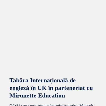
Tabăra Internațională de
engleză în UK în parteneriat cu
Mirunette Education
Oferă-i șansa unei aventuri britanice autentice! Mai mult