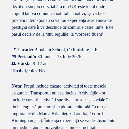
decât un simplu curs, tabăra din UK este locul unde
copilul tău va comunica natural cu nativi, își va face
prieteni internaționali și va trăi experiența academică de
prestigiu care îi va deschide orizonturile către lume. Este
pasul decisiv de la ‘știu regulile’ la ‘vorbesc fluent’.”
📍
Locație:
Bloxham School, Oxfordshire, UK
📅
Perioadă:
30 Iunie – 13 Iulie 2026
👥
Vârsta
: 9–17 ani
Tarif:
3,050 GBP.
Nota:
Prețul include cazare, activități și toate mesele
asigurate. Transportul nu este inclus. Activitățile vor
include cursuri, activități sportive, artistice și sociale în
limba engleză precum și explorare culturală în orașe
importante din Marea Britanie(ex. Londra, Oxford
Birmingham,etc). Întreaga experiență se va desfășura într-
un mediu sigur, supravegheat și bine structurat.