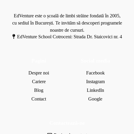
c
r
v
a
e
o
EdVenture este o școală de limbi străine fondată în 2005,
t
l
cu sediul în București. Te invităm să descoperi programele
e
t
noastre de cursuri.
d
ă
EdVenture School Cotroceni: Strada Dr. Staicovici nr. 4
r
m
e
z
i
i
Pagini
Social media
d
e
Despre noi
Facebook
z
Cariere
Instagram
i
Blog
LinkedIn
?
Contact
Google
Contactează-ne