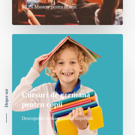
MUN Mastery pentru liceeni
Despre noi
Cursuri de germană
pentru copii
Descoperim limba germană împreună