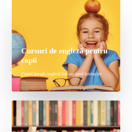
Cursuri de engleză pentru
copii
Copiii învață engleză într-un mod interactiv