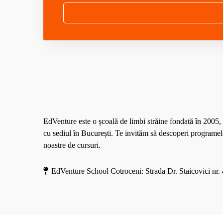
M
o
r
e
EdVenture este o școală de limbi străine fondată în 2005,
cu sediul în București. Te invităm să descoperi programel
noastre de cursuri.
EdVenture School Cotroceni: Strada Dr. Staicovici nr. 