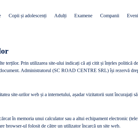
e
Copii și adolescenți
Adulți
Examene
Companii
Even
lor
terților. Prin utilizarea site-ului indicați că ați citit și înțeles politică
e în document. Administratorul (SC ROAD CENTRE SRL) își rezervă drept
tea site-urilor web și a internetului, așadar vizitatorii sunt încurajați s
ărcat în memoria unui calculator sau a altui echipament electronic (telef
e browser-ul folosit de către un utilizator încarcă un site web.