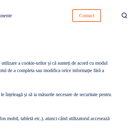
T
imente
Contact
o
g
g
l
e
s
 de utilizare a cookie-urilor și că sunteți de acord cu modul
e
ul de a completa sau modifica orice informație fără a
a
r
c
ă le înțeleagă și să ia măsurile necesare de securitate pentru
h
m
o
d
on mobil, tabletă etc.), atunci când utilizatorul accesează
a
l