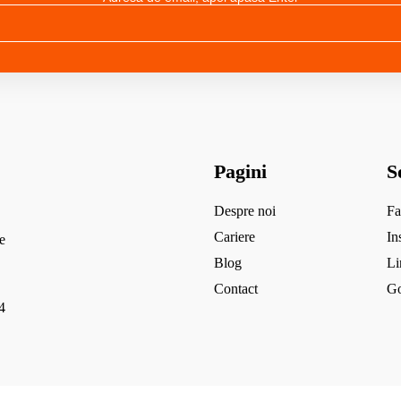
Pagini
S
Despre noi
Fa
Cariere
In
e
Blog
Li
Contact
Go
4