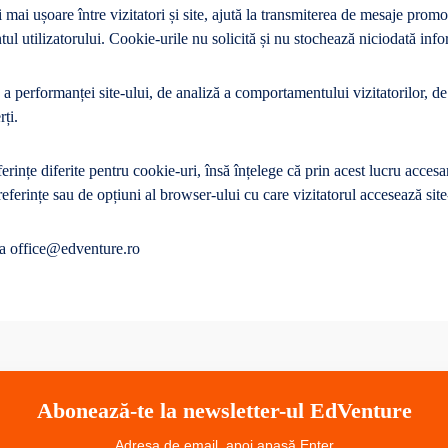
 mai ușoare între vizitatori și site, ajută la transmiterea de mesaje promoț
l utilizatorului. Cookie-urile nu solicită și nu stochează niciodată info
 a performanței site-ului, de analiză a comportamentului vizitatorilor, de 
rți.
ferințe diferite pentru cookie-uri, însă înțelege că prin acest lucru acces
eferințe sau de opțiuni al browser-ului cu care vizitatorul accesează site
esa office@edventure.ro
Abonează-te la newsletter-ul EdVenture
Adresa de email, apoi apasă Enter