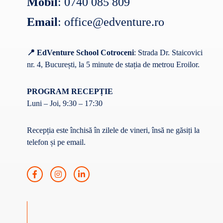
Mobil
:
0740 085 809
Email
:
office@edventure.ro
📍 EdVenture School Cotroceni
:
Strada Dr. Staicovici
nr. 4, București
, la 5 minute de stația de metrou Eroilor.
PROGRAM RECEPȚIE
Luni – Joi, 9:30 – 17:30
Recepția este închisă în zilele de vineri, însă ne găsiți la
telefon și pe email.
F
I
L
a
n
i
c
s
n
e
t
k