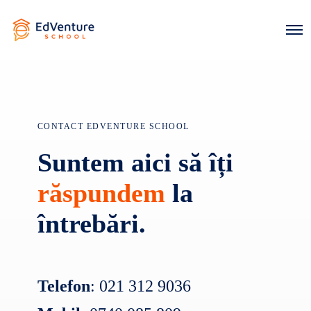
O
p
e
n
M
e
n
u
CONTACT EDVENTURE SCHOOL
Suntem aici să îți
răspundem
la
întrebări.
Telefon
:
021 312 9036