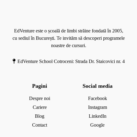
M
o
r
e
EdVenture este o școală de limbi străine fondată în 2005,
cu sediul în București. Te invităm să descoperi programele
noastre de cursuri.
EdVenture School Cotroceni: Strada Dr. Staicovici nr. 4
Pagini
Social media
Despre noi
Facebook
Cariere
Instagram
Blog
LinkedIn
Contact
Google