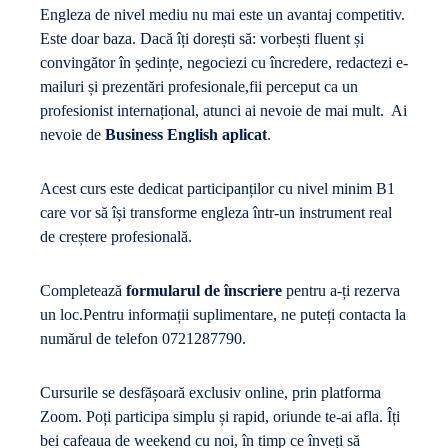
Engleza de nivel mediu nu mai este un avantaj competitiv.
Este doar baza. Dacă îți dorești să: vorbești fluent și
convingător în ședințe, negociezi cu încredere, redactezi e-
mailuri și prezentări profesionale,fii perceput ca un
profesionist internațional, atunci ai nevoie de mai mult. Ai
nevoie de
Business English aplicat
.
Acest curs este dedicat participanților cu nivel minim B1
care vor să își transforme engleza într-un instrument real
de creștere profesională.
Completează
formularul de înscriere
pentru a-ți rezerva
un loc.Pentru informații suplimentare, ne puteți contacta la
numărul de telefon
072
1287790
.
Cursurile se desfășoară exclusiv online, prin platforma
Zoom. Poți participa simplu și rapid, oriunde te-ai afla. Îți
bei cafeaua de weekend cu noi, în timp ce înveți să