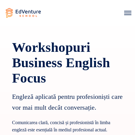
O
p
e
n
M
e
Workshopuri
n
u
Business English
Focus
Engleză aplicată pentru profesioniști care
vor mai mult decât conversație.
Comunicarea clară, concisă și profesionistă în limba
engleză este esențială în mediul profesional actual.