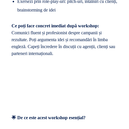
Exersezi prin role-play-uri: pitch-uri, întâlniri cu clienți,
brainstorming de idei
Ce poți face concret imediat după workshop:
Comunici fluent și profesionist despre campanii și
rezultate. Poți argumenta idei și recomandări în limba
engleză. Capeți încredere în discuții cu agenții, clienți sau
parteneri internaționali.
🌟 De ce este acest workshop esențial?