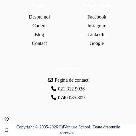
e
Pagini
Social media
l
e
Despre noi
Facebook
c
Cariere
Instagram
a
Blog
LinkedIn
t
Contact
Google
e
d
r
e
Contactează-ne
i
Pagina de contact
021 312 9036
0740 085 809
Copyright © 2005-2026 EdVenture School. Toate drepturile
Li
rezervate.