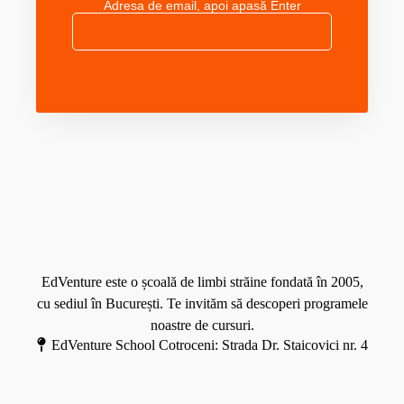
p
Adresa de email, apoi apasă Enter
i
d
e
n
a
n
g
r
t
v
e
r
i
–
u
s
l
a
t
e
n
i
c
g
c
ț
a
M
ă
i
j
o
i
a
r
d
ț
e
i
EdVenture este o școală de limbi străine fondată în 2005,
i
n
cu sediul în București. Te invităm să descoperi programele
s
noastre de cursuri.
p
EdVenture School Cotroceni: Strada Dr. Staicovici nr. 4
a
t