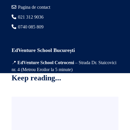
Pagina de contact
021 312 9036
0740 085 809
EdVenture School București
📍
EdVenture School Cotroceni
– Strada Dr. Staicovici
nr. 4 (Metrou Eroilor la 5 minute)
Keep reading...
C
u
m
t
r