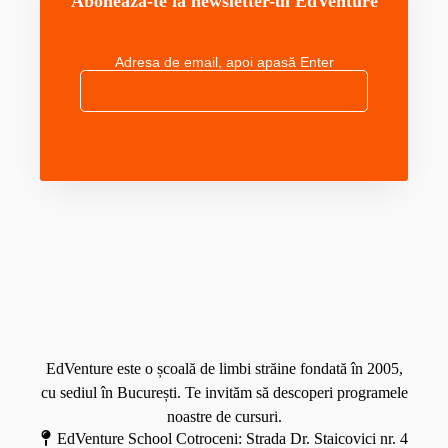
Abonează-te la newsletter-ul EdVenture
o
ț
a
p
i
j
i
i
Adresa de email, apoi apasă Enter
a
i
d
ț
:
i
i
c
n
u
s
m
p
s
a
ă
t
o
e
d
l
M
e
e
o
z
c
r
v
a
e
o
EdVenture este o școală de limbi străine fondată în 2005,
t
l
cu sediul în București. Te invităm să descoperi programele
e
t
noastre de cursuri.
d
ă
EdVenture School Cotroceni: Strada Dr. Staicovici nr. 4
r