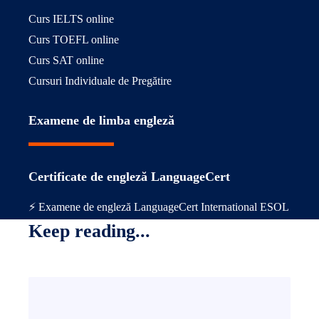
Curs IELTS online
Curs TOEFL online
Curs SAT online
Cursuri Individuale de Pregătire
Examene de limba engleză
Certificate de engleză LanguageCert
⚡ Examene de engleză LanguageCert International ESOL
Keep reading...
B
e
n