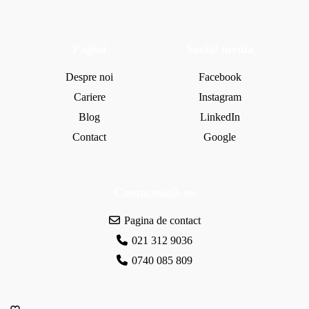
m
e
z
i
i
Pagini
Social media
d
e
Despre noi
Facebook
z
Cariere
Instagram
i
Blog
LinkedIn
?
Contact
Google
Contactează-ne
Pagina de contact
021 312 9036
0740 085 809