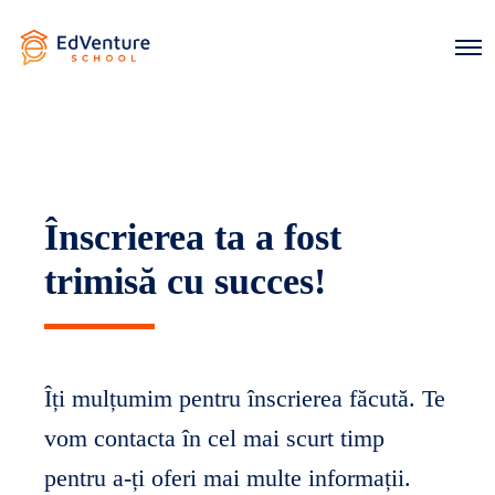
O
p
e
n
M
e
n
u
Înscrierea ta a fost
trimisă cu succes!
Îți mulțumim pentru înscrierea făcută. Te
vom contacta în cel mai scurt timp
pentru a-ți oferi mai multe informații.