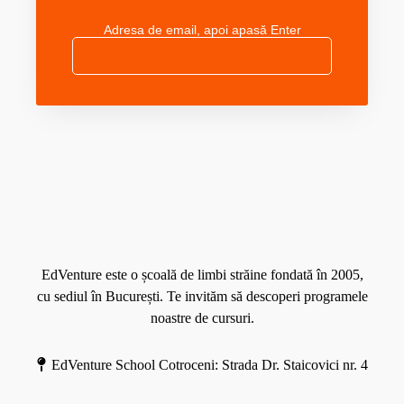
Adresa de email, apoi apasă Enter
M
o
r
e
EdVenture este o școală de limbi străine fondată în 2005,
cu sediul în București. Te invităm să descoperi programele
noastre de cursuri.
EdVenture School Cotroceni: Strada Dr. Staicovici nr. 4