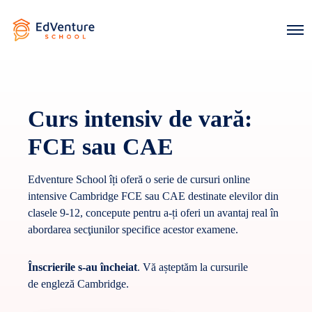
O
p
e
n
M
e
n
Curs intensiv de vară:
u
FCE sau CAE
Edventure School îți oferă o serie de cursuri online
intensive Cambridge FCE sau CAE destinate elevilor din
clasele 9-12, concepute pentru a-ți oferi un avantaj real în
abordarea secţiunilor specifice acestor examene.
Înscrierile
s-au
încheiat
.
Vă
așteptăm
la
cursurile
de
engleză
Cambridge
.