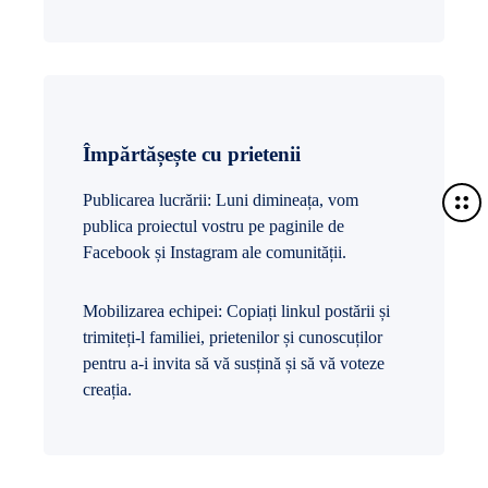
Împărtășește cu prietenii
M
Publicarea lucrării: Luni dimineața, vom
o
publica proiectul vostru pe paginile de
r
Facebook și Instagram ale comunității.
e
d
Mobilizarea echipei: Copiați linkul postării și
e
trimiteți-l familiei, prietenilor și cunoscuților
t
pentru a-i invita să vă susțină și să vă voteze
a
creația.
i
l
s