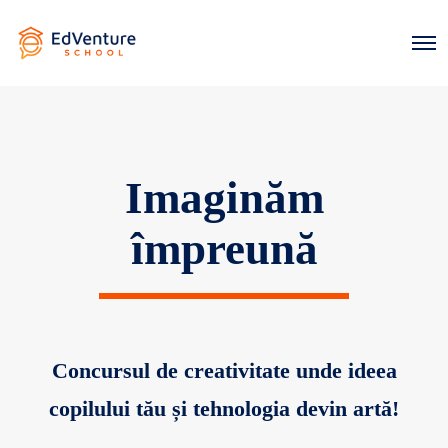
O
p
e
n
M
e
n
u
Imaginăm
împreună
Concursul de creativitate unde ideea
copilului tău și tehnologia devin artă!