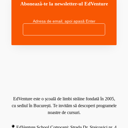
Abonează-te la newsletter-ul EdVenture
Adresa de email, apoi apasă Enter
M
o
r
e
EdVenture este o școală de limbi străine fondată în 2005,
cu sediul în București. Te invităm să descoperi programele
noastre de cursuri.
EdVenture School Cotroceni: Strada Dr. Staicovici nr. 4