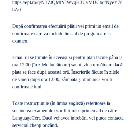
https://epl.ro/q/NTZtQMfYIWvqH3UvMUCbcfNyeY7n
bA0=
După confirmarea efectuării plății vei primi un email de
confirmare care va include link-ul de programare la
examen.
Email-ul se trimite în aceeași zi pentru plăți făcute până la
ora 12:00 (în zilele lucrătoare) sau în ziua următoare dacă
plata se face după această oră. Înscrierile făcute în zilele
de vineri după ora 12:00, sâmbătă și duminică vor fi
confirmate luni.
Toate instrucțiunile (în limba engleză) referitoare la
susținerea examenului vor fi trimise prin email de către
LanguageCert. Dacă vei avea întrebări, vei putea contacta
serviciul clienți oricând.