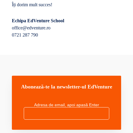
Îți dorim mult succes!
Echipa EdVenture School
office@edventure.ro
0721 287 790
Abonează-te la newsletter-ul EdVenture
Adresa de email, apoi apasă Enter