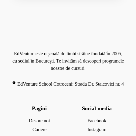
M
o
r
e
EdVenture este o școală de limbi străine fondată în 2005,
cu sediul în București. Te invităm să descoperi programele
noastre de cursuri.
EdVenture School Cotroceni: Strada Dr. Staicovici nr. 4
Pagini
Social media
Despre noi
Facebook
Cariere
Instagram