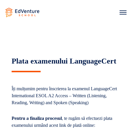
O
p
e
n
M
e
n
u
Plata examenului LanguageCert
Îți mulțumim pentru înscrierea la examenul LanguageCert
International ESOL A2 Access – Written (Listening,
Reading, Writing) and Spoken (Speaking)
Pentru a finaliza procesul
, te rugăm să efectuezi plata
examenului urmând acest link de plată online: