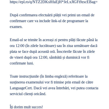
https://epl.ro/q/NTZ2DKsHfaEjH*JeLxJlGFi9zscEBag=
După confirmarea efectuării plății vei primi un email de
confirmare care va include link-ul de programare la
examen.
Email-ul se trimite în aceeași zi pentru plăți făcute până la
ora 12:00 (în zilele lucrătoare) sau în ziua următoare dacă
plata se face după această oră. Înscrierile făcute în zilele
de vineri după ora 12:00, sâmbătă și duminică vor fi
confirmate luni.
Toate instrucțiunile (în limba engleză) referitoare la
susținerea examenului vor fi trimise prin email de către
LanguageCert. Dacă vei avea întrebări, vei putea contacta
serviciul clienți oricând.
Îți dorim mult succes!