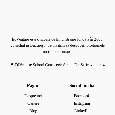
M
o
r
e
EdVenture este o școală de limbi străine fondată în 2005,
cu sediul în București. Te invităm să descoperi programele
noastre de cursuri.
EdVenture School Cotroceni: Strada Dr. Staicovici nr. 4
Pagini
Social media
Despre noi
Facebook
Cariere
Instagram
Blog
LinkedIn