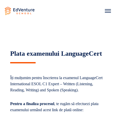
O
p
e
n
M
e
n
u
Plata examenului LanguageCert
Îți mulțumim pentru înscrierea la examenul LanguageCert
International ESOL C1 Expert – Written (Listening,
Reading, Writing) and Spoken (Speaking).
Pentru a finaliza procesul
, te rugăm să efectuezi plata
examenului urmând acest link de plată online: