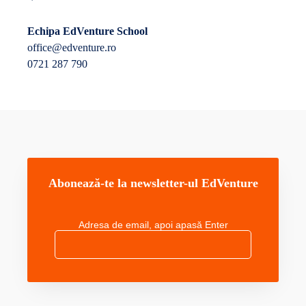
Echipa EdVenture School
office@edventure.ro
0721 287 790
Abonează-te la newsletter-ul EdVenture
Adresa de email, apoi apasă Enter