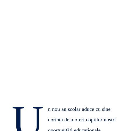
EdVenture Admin
September 29, 2024
No Comments
U
n nou an școlar aduce cu sine
dorința de a oferi copiilor noștri
oportunități educaționale