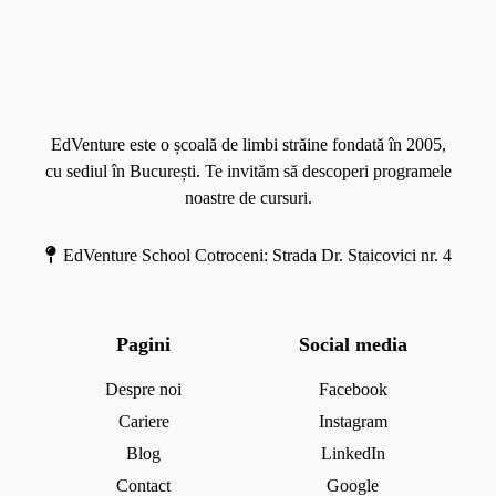
a
l
o
M
e
l
o
c
i
r
a
m
e
t
b
EdVenture este o școală de limbi străine fondată în 2005,
e
ă
cu sediul în București. Te invităm să descoperi programele
d
s
noastre de cursuri.
r
t
e
r
EdVenture School Cotroceni: Strada Dr. Staicovici nr. 4
i
ă
i
n
Pagini
Social media
ă
d
Despre noi
Facebook
e
Cariere
Instagram
m
Blog
LinkedIn
i
Contact
Google
c