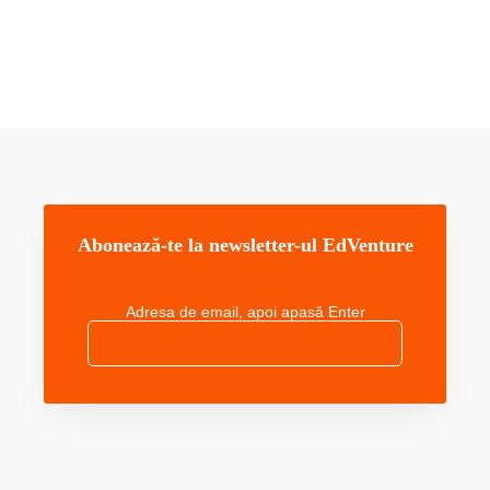
a
i
l
s
Abonează-te la newsletter-ul EdVenture
Adresa de email, apoi apasă Enter