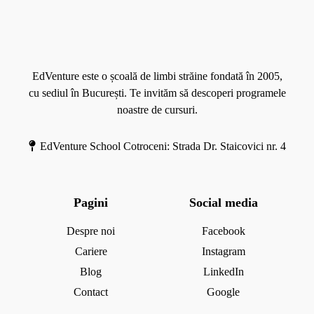
M
o
r
e
EdVenture este o școală de limbi străine fondată în 2005,
cu sediul în București. Te invităm să descoperi programele
noastre de cursuri.
EdVenture School Cotroceni: Strada Dr. Staicovici nr. 4
Pagini
Social media
Despre noi
Facebook
Cariere
Instagram
Blog
LinkedIn
Contact
Google