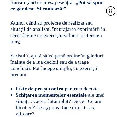
transmițând un mesaj esențial:
„Pot să spun
ce gândesc. Și contează.”
M
o
r
Atunci când au proiecte de realizat sau
e
situații de analizat, încurajarea exprimării în
d
scris devine un exercițiu valoros pe termen
e
lung.
t
a
Scrisul îi ajută să își pună ordine în gânduri
i
înainte de a lua decizii sau de a trage
l
concluzii. Pot începe simplu, cu exerciții
s
precum:
Liste de pro și contra
pentru o decizie
Schițarea momentelor esențiale
ale unei
situații: Ce s-a întâmplat? De ce? Ce am
făcut eu? Ce aș putea face diferit data
viitoare?