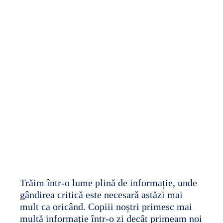
EdVenture Admin
February 4, 2026
No Comments
Trăim într-o lume plină de informație, unde
gândirea critică este necesară astăzi mai
mult ca oricând. Copiii noștri primesc mai
multă informație într-o zi decât primeam noi