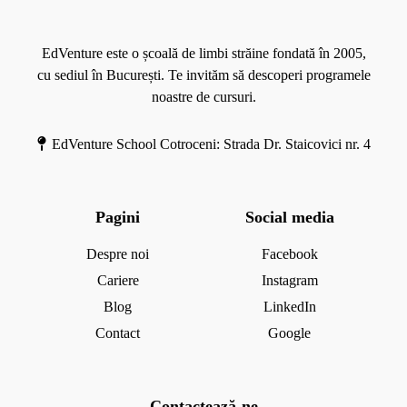
e
r
n
e
t
EdVenture este o școală de limbi străine fondată în 2005,
r
cu sediul în București. Te invităm să descoperi programele
u
noastre de cursuri.
a
n
EdVenture School Cotroceni: Strada Dr. Staicovici nr. 4
g
a
j
Pagini
Social media
a
ț
Despre noi
Facebook
i
Cariere
Instagram
Blog
LinkedIn
Contact
Google
Contactează-ne