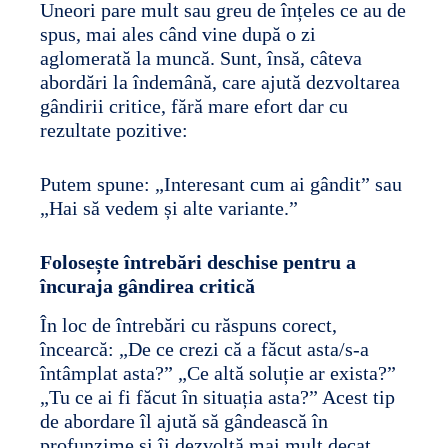
Uneori pare mult sau greu de înțeles ce au de
spus, mai ales când vine după o zi
aglomerată la muncă. Sunt, însă, câteva
abordări la îndemână, care ajută dezvoltarea
gândirii critice, fără mare efort dar cu
rezultate pozitive:
Putem spune: „Interesant cum ai gândit” sau
„Hai să vedem și alte variante.”
Folosește întrebări deschise
pentru a
încuraja gândirea critică
În loc de întrebări cu răspuns corect,
încearcă: „De ce crezi că a făcut asta/s-a
întâmplat asta?” „Ce altă soluție ar exista?”
„Tu ce ai fi făcut în situația asta?” Acest tip
de abordare îl ajută să gândească în
profunzime și îi dezvoltă mai mult decat