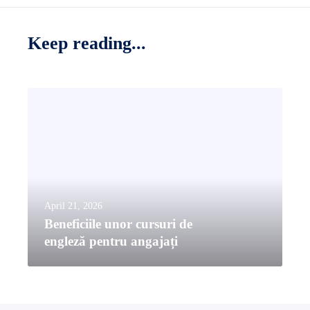
Keep reading...
B
e
n
e
f
i
c
April 21, 2026
i
Beneficiile unor cursuri de
i
engleză pentru angajați
l
e
u
n