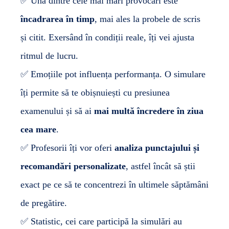
✅ Una dintre cele mai mari provocări este
încadrarea în timp
, mai ales la probele de scris
și citit. Exersând în condiții reale, îți vei ajusta
ritmul de lucru.
✅ Emoțiile pot influența performanța. O simulare
îți permite să te obișnuiești cu presiunea
examenului și să ai
mai multă încredere în ziua
cea mare
.
✅ Profesorii îți vor oferi
analiza punctajului și
recomandări personalizate
, astfel încât să știi
exact pe ce să te concentrezi în ultimele săptămâni
de pregătire.
✅ Statistic, cei care participă la simulări au