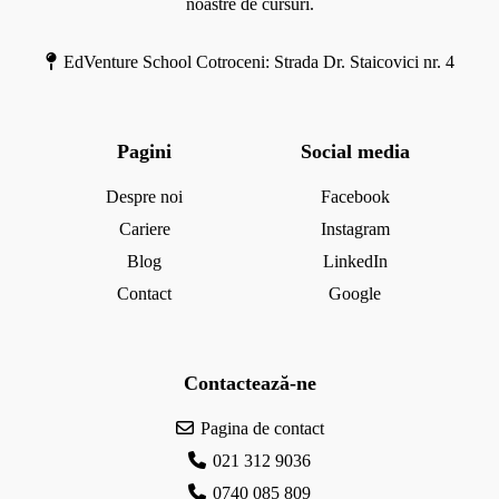
s
noastre de cursuri.
r
t
e
r
EdVenture School Cotroceni: Strada Dr. Staicovici nr. 4
i
ă
i
n
Pagini
Social media
ă
d
Despre noi
Facebook
e
Cariere
Instagram
m
Blog
LinkedIn
i
Contact
Google
c
Contactează-ne
Pagina de contact
021 312 9036
0740 085 809