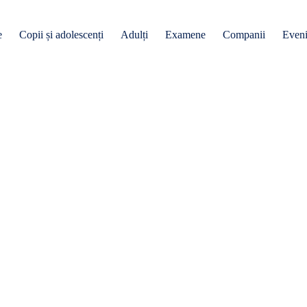
e
Copii și adolescenți
Adulți
Examene
Companii
Even
engleza adult