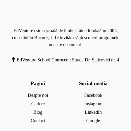
o
M
e
l
o
c
i
r
a
m
e
t
b
EdVenture este o școală de limbi străine fondată în 2005,
e
ă
cu sediul în București. Te invităm să descoperi programele
d
s
noastre de cursuri.
r
t
e
r
EdVenture School Cotroceni: Strada Dr. Staicovici nr. 4
i
ă
i
n
Pagini
Social media
ă
d
Despre noi
Facebook
e
Cariere
Instagram
m
Blog
LinkedIn
i
Contact
Google
c