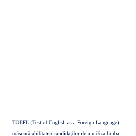
EdVenture Admin
April 15, 2025
No Comments
TOEFL
(Test of English as a Foreign Language)
măsoară abilitatea candidaților de a utiliza limba