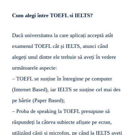
Cum alegi între TOEFL si IELTS?
Dacă universitatea la care aplicați acceptă atât
examenul TOEFL cât și IELTS, atunci când
alegeți unul dintre ele trebuie să aveți în vedere
următoarele aspecte:
– TOEFL se susține în întregime pe computer
(Internet Based), iar IELTS se susține cel mai des
pe hârtie (Paper Based);
– Proba de speaking la TOEFL presupune să
răspundeți la câteva subiecte afișate pe ecran,
utilizând căști și microfon, pe când la IELTS aveți