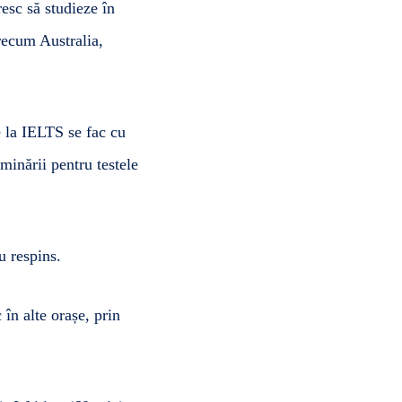
esc să studieze în
precum Australia,
e la IELTS se fac cu
aminării pentru testele
u respins.
în alte orașe, prin