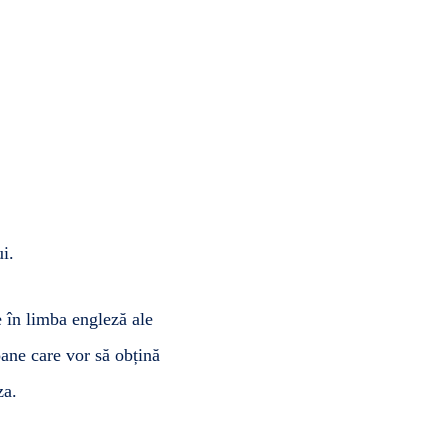
i.
e în limba engleză ale
soane care vor să obțină
za.