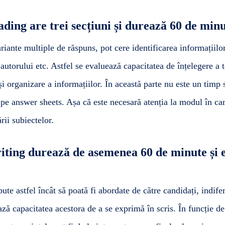
ading are trei secțiuni și durează 60 de minu
riante multiple de răspuns, pot cere identificarea informațiilor
 autorului etc. Astfel se evaluează capacitatea de înțelegere a t
și organizare a informațiilor. În această parte nu este un timp 
 pe answer sheets. Așa că este necesară atenția la modul în ca
rii subiectelor.
iting durează de asemenea 60 de minute și e
ute astfel încât să poată fi abordate de către candidați, indife
ază capacitatea acestora de a se exprimă în scris. În funcție d