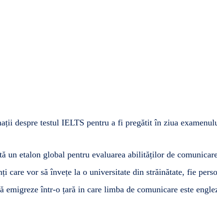
ții despre testul IELTS pentru a fi pregătit în ziua examenulu
ă un etalon global pentru evaluarea abilităților de comunicar
nți care vor să învețe la o universitate din străinătate, fie per
ă emigreze într-o țară in care limba de comunicare este engle