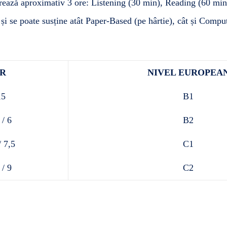
ază aproximativ 3 ore: Listening (30 min), Reading (60 min)
și se poate susține atât Paper-Based (pe hârtie), cât și Compu
R
NIVEL EUROPEA
,5
B1
 / 6
B2
/ 7,5
C1
 / 9
C2