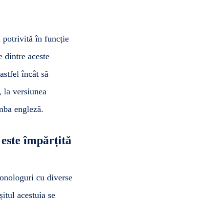
potrivită în funcție
e dintre aceste
stfel încât să
, la versiunea
mba engleză.
 este împărțită
monologuri cu diverse
itul acestuia se