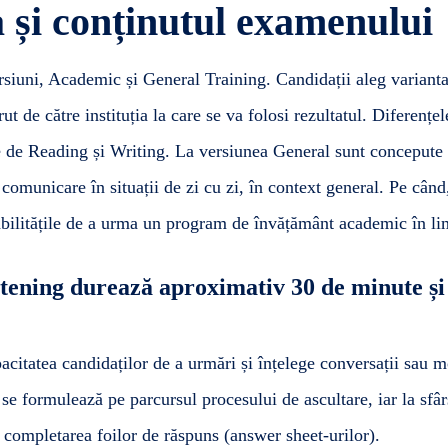
 și conținutul examenului
siuni, Academic și General Training. Candidații aleg varianta 
t de către instituția la care se va folosi rezultatul. Diferențel
le de Reading și Writing. La versiunea General sunt concepute a
 comunicare în situații de zi cu zi, în context general. Pe când
ilitățile de a urma un program de învățământ academic în li
stening durează aproximativ 30 de minute și
citatea candidaților de a urmări și înțelege conversații sau 
se formulează pe parcursul procesului de ascultare, iar la sfârș
completarea foilor de răspuns (answer sheet-urilor).