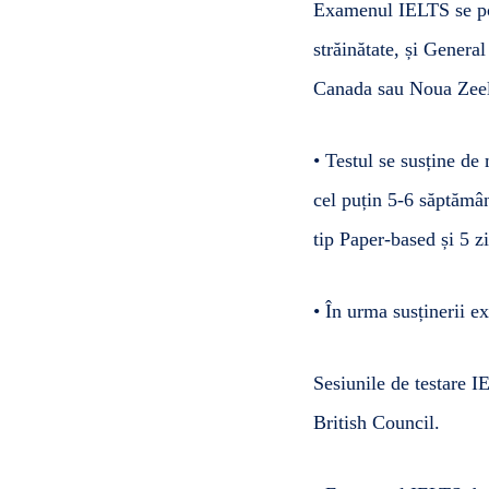
Examenul
IELTS
se po
străinătate, și Genera
Canada sau Noua Zee
• Testul se susține de
cel puțin 5-6 săptămâni
tip Paper-based și 5 z
• În urma susținerii e
Sesiunile de testare I
British Council.