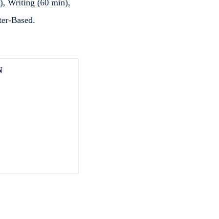
, Writing (60 min),
ter-Based.
N