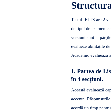
Structura
Testul IELTS are 2 ver
de tipul de examen ceru
versiuni sunt la părți
evalueze abilitățile de
Academic evaluează ab
1. Partea de Li
în 4 secțiuni.
Această evaluează capa
accente. Răspunsurile 
acordă un timp pentru 