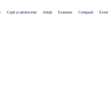
e
Copii și adolescenți
Adulți
Examene
Companii
Even
rmații despr