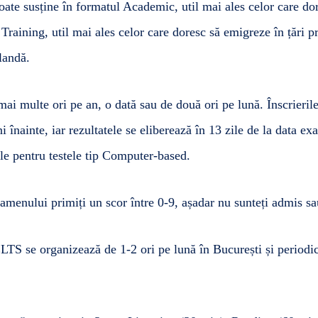
ate susține în formatul Academic, util mai ales celor care dor
l Training, util mai ales celor care doresc să emigreze în țări 
landă.
 mai multe ori pe an, o dată sau de două ori pe lună. Înscrieril
 înainte, iar rezultatele se eliberează în 13 zile de la data ex
ile pentru testele tip Computer-based.
xamenului primiți un scor între 0-9, așadar nu sunteți admis sa
ELTS se organizează de 1-2 ori pe lună în București și periodic 