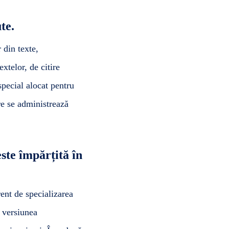
te.
 din texte,
extelor, de citire
special alocat pentru
re se administrează
ste împărțită în
rent de specializarea
e versiunea